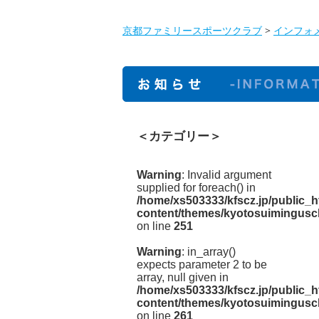
京都ファミリースポーツクラブ
>
インフォ
＜カテゴリー＞
Warning
: Invalid argument
supplied for foreach() in
/home/xs503333/kfscz.jp/public_h
content/themes/kyotosuimingusc
on line
251
Warning
: in_array()
expects parameter 2 to be
array, null given in
/home/xs503333/kfscz.jp/public_h
content/themes/kyotosuimingusc
on line
261