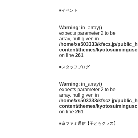
■
イベント
Warning
: in_array()
expects parameter 2 to be
array, null given in
/home/xs503333/kfscz.jp/public_h
content/themes/kyotosuimingusc
on line
261
■
スタッフブログ
Warning
: in_array()
expects parameter 2 to be
array, null given in
/home/xs503333/kfscz.jp/public_h
content/themes/kyotosuimingusc
on line
261
■
京ファミ通信【子どもクラス】