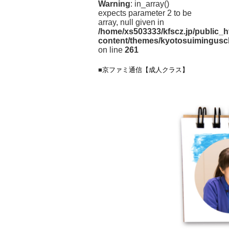
Warning
: in_array()
expects parameter 2 to be
array, null given in
/home/xs503333/kfscz.jp/public_h
content/themes/kyotosuimingusc
on line
261
■
京ファミ通信【成人クラス】