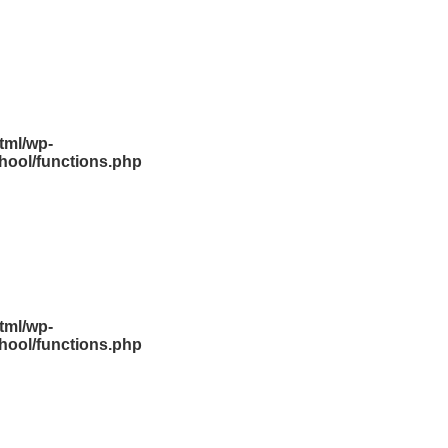
tml/wp-
hool/functions.php
tml/wp-
hool/functions.php