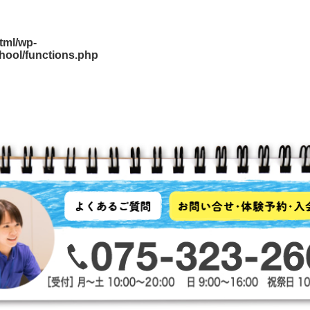
tml/wp-
hool/functions.php