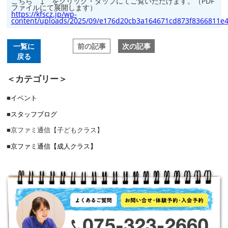
こちら ↓ をクリック・タップにてご覧いただけます。（PDF
ファイルにて展開します）
https://kfscz.jp/wp-
content/uploads/2025/09/e176d20cb3a164671cd873f8366811e4
前の記事
次の記事
一覧に
戻る
＜カテゴリー＞
■
イベント
■
スタッフブログ
■
京ファミ通信【子どもクラス】
■
京ファミ通信【成人クラス】