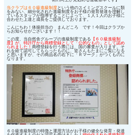
当クラブは６０級進級制度
という他のスイミングスクールに類
をみない、細分化された進級制度をお子様の発育発達を理解し
ているスタッフが指導することによって、１人１人のお子様に
合わせた上達と成長をご提供しております。
こんにちわ！体操担当の まんどころ です！今回はクラブか
らお知らせがございます！！
この度、当自然舎グループの進級制度である
【６０級進級制
度】が、特許庁から商標登録として「公的なもの」として認め
られました！
商標登録を行う際には、国の審査が入ります。そ
れを経て認可してもらったものに、皆さんもたまにご覧になる
と思いますが、その商品名の右下に「Ｒマーク」がつくものに
なります。
６０級進級制度の特徴と運用方法がお子様の健全な発育・発達
を促進するものだと認可を受けました！
細分化された進級制度