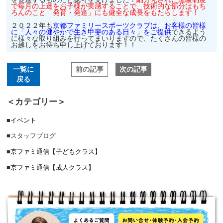
で毎月の上達をお子様が実感することで、技術的な部分はもち
ろんのこと「発育・発達」にも健全な成長をもたらします！
２０２２年も
京都ファミリースポーツクラブは、お客様の皆様
に「人々の健やかで生き甲斐のある日々」をご提供
できるよう
に様々な取り組みを行ってまいりますので、たくさんの皆様の
お越しをお待ち申し上げております！！
前の記事
次の記事
一覧に
戻る
＜カテゴリー＞
■
イベント
■
スタッフブログ
■
京ファミ通信【子どもクラス】
■
京ファミ通信【成人クラス】