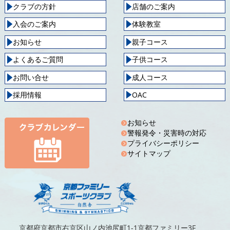
クラブの方針
店舗のご案内
入会のご案内
体験教室
お知らせ
親子コース
よくあるご質問
子供コース
お問い合せ
成人コース
採用情報
OAC
お知らせ
警報発令・災害時の対応
プライバシーポリシー
サイトマップ
京都府京都市右京区山ノ内池尻町1-1京都ファミリー3F