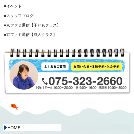
■
イベント
■
スタッフブログ
■
京ファミ通信【子どもクラス】
■
京ファミ通信【成人クラス】
HOME