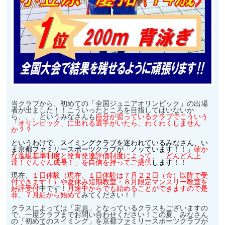
当クラブから、初めての「全国ジュニアオリンピック」の出場
者が出ました！！こういったところを目指してはいないか
ら、、、というみなさんも
自分が習っているクラブでこういう
「オリンピック」に出れる選手がいたら、わくわくしません
か？？
というわけで、スイミングクラブを迷われているみなさん、い
ま京都ファミリースポーツクラブが「ノッています！！」
確か
な進級基準制度と発育発達評価制度によって、「どんどん上
達！ぐんぐん成長！」を自信を持ってご提供
します！！
現在、
１日体験（現在、１日体験は７月２２日（金）以降で受
付できます！）や夏休み短期教室・８月限定マンスリー教室
を
好評受付
中です！
月途中からでも始めることができますので是
非、７月組から始めて
みてください！！
クラスによっては「定員」となっているクラスもございますの
で、一度クラブまでお問い合わせください！この夏、みなさん
の「初めてのスイミング」を京都ファミリースポーツクラブが