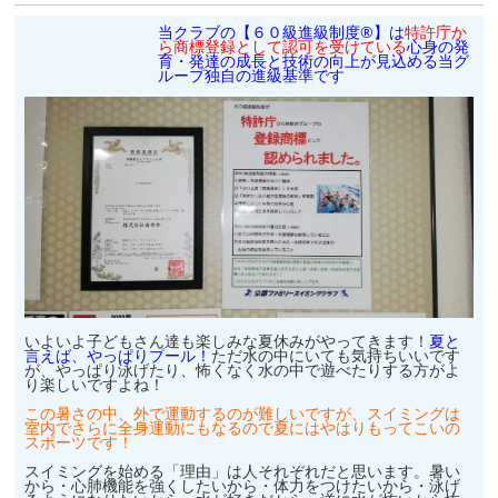
当クラブの【６０級進級制度®】は
特許庁か
ら商標登録として認可を受けている
心身の発
育・発達の成長と技術の向上が見込める当グ
ループ独自の進級基準です
いよいよ子どもさん達も楽しみな夏休みがやってきます！
夏と
言えば、やっぱりプール！
ただ水の中にいても気持ちいいです
が、やっぱり泳げたり、怖くなく水の中で遊べたりする方がよ
り楽しいですよね！
この暑さの中、外で運動するのが難しいですが、スイミングは
室内でさらに全身運動にもなるので夏にはやはりもってこいの
スポーツです！
スイミングを始める「理由」は人それぞれだと思います。暑い
から・心肺機能を強くしたいから・体力をつけたいから・泳げ